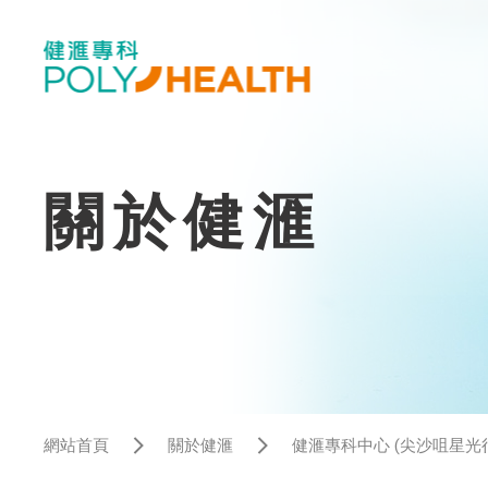
關於健滙
網站首頁
關於健滙
健滙專科中心 (尖沙咀星光