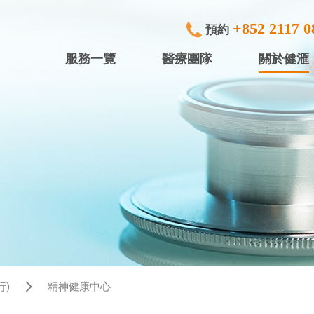
+852 2117 0
預約
服務一覽
醫療團隊
關於健滙
專科檢查及治療
健滙眼科 (
內窺鏡
健滙專科中
行)
中小型手術
健滙專科中心
放射診斷
健滙專科中心
體檢服務
盈健綜合醫務
入院服務
盈健綜合醫務
行)
精神健康中心
矯視服務
盈健綜合醫