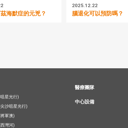
22
2025.12.22
阿茲海默症的元兇？
腦退化可以預防嗎？
醫療團隊
沙咀星光行)
中心設備
(尖沙咀星光行)
(將軍澳)
(西灣河)