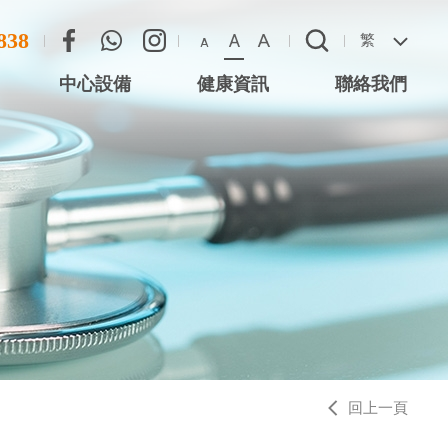
838
A
A
繁
A
中心設備
健康資訊
聯絡我們
尖沙咀星光行)
聯絡方法
心 (尖沙咀星光
惡劣天氣安排
 (將軍澳)
 (西灣河)
中心 (元朗)
中心 (大圍站)
回上一頁
務中心 (德福廣