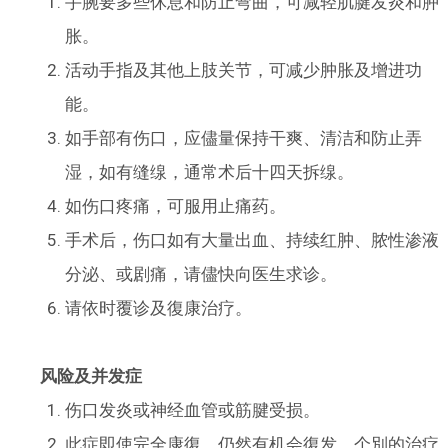
手腕要多些休息和防止弯曲，可减轻肌腱发炎和肿
胀。
活动手指及其他上肢关节，可减少肿胀及增进功
能。
如手部有伤口，应儘量保持干爽、清洁和防止弄
湿，如有缝缐，通常术后十四天拆缐。
如伤口疼痛，可服用止痛药。
手术后，伤口如有大量出血、持续红肿、脓性渗液
分泌、或剧痛，请儘快向医生求诊。
请依时覆诊及復康治疗。
风险及并发症
伤口发炎或神经血管或筋腱受损。
此症即使完全康復，仍然有机会復发。个別的治疗