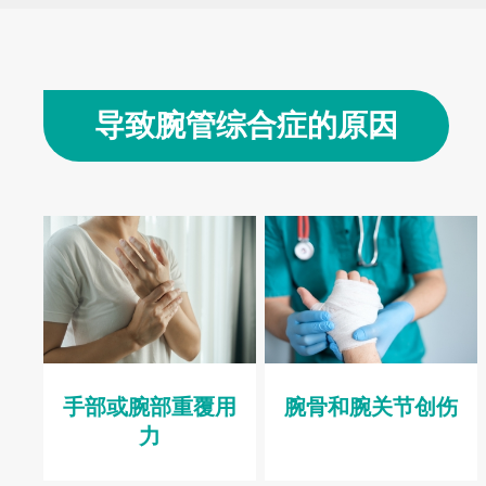
导致腕管综合症的原因
手部或腕部重覆用
腕骨和腕关节创伤
力