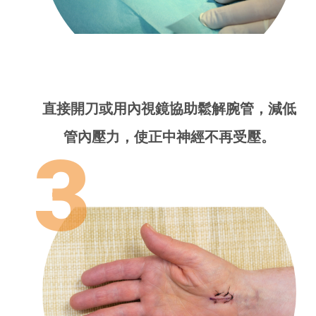
直接開刀或用內視鏡協助鬆解腕管，減低
管內壓力，使正中神經不再受壓。
3