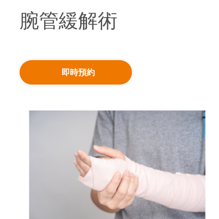
腕管緩解術
即時預約