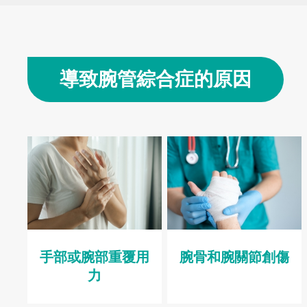
導致腕管綜合症的原因
手部或腕部重覆用
腕骨和腕關節創傷
力