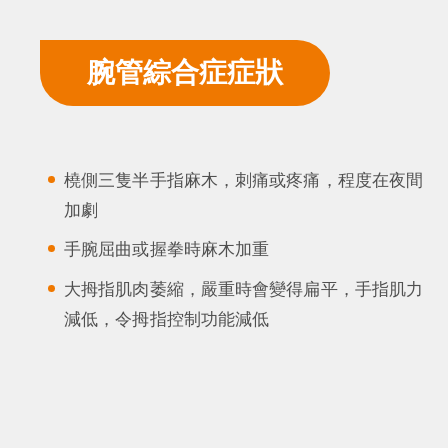
腕管綜合症症狀
橈側三隻半手指麻木，刺痛或疼痛，程度在夜間
加劇
手腕屈曲或握拳時麻木加重
大拇指肌肉萎縮，嚴重時會變得扁平，手指肌力
減低，令拇指控制功能減低