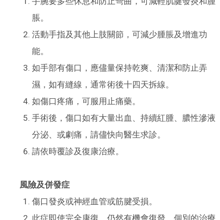
手腕要多些休息和防止彎曲，可減輕肌腱發炎和腫
脹。
活動手指及其他上肢關節，可減少腫脹及增進功
能。
如手部有傷口，應儘量保持乾爽、清潔和防止弄
濕，如有縫線，通常術後十四天拆線。
如傷口疼痛，可服用止痛藥。
手術後，傷口如有大量出血、持續紅腫、膿性滲液
分泌、或劇痛，請儘快向醫生求診。
請依時覆診及復康治療。
風險及併發症
傷口發炎或神經血管或筋腱受損。
此症即使完全康復，仍然有機會復發。個別的治療