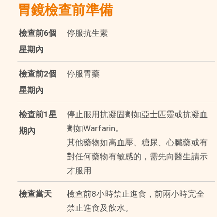
胃鏡檢查前準備
檢查前6個
停服抗生素
星期內
檢查前2個
停服胃藥
星期內
檢查前1星
停止服用抗凝固劑如亞士匹靈或抗凝血
劑如Warfarin。
期內
其他藥物如高血壓、糖尿、心臟藥或有
對任何藥物有敏感的，需先向醫生請示
才服用
檢查當天
檢查前8小時禁止進食，前兩小時完全
禁止進食及飲水。