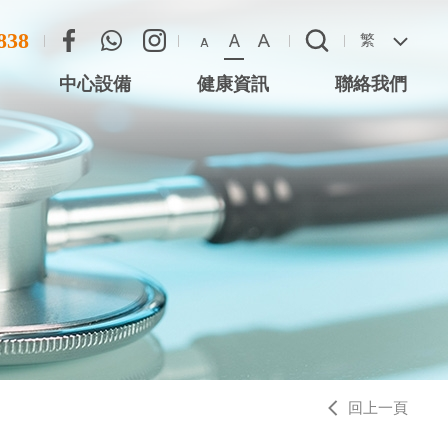
838
A
A
繁
A
中心設備
健康資訊
聯絡我們
尖沙咀星光行)
聯絡方法
心 (尖沙咀星光
惡劣天氣安排
 (將軍澳)
 (西灣河)
中心 (元朗)
中心 (大圍站)
回上一頁
務中心 (德福廣