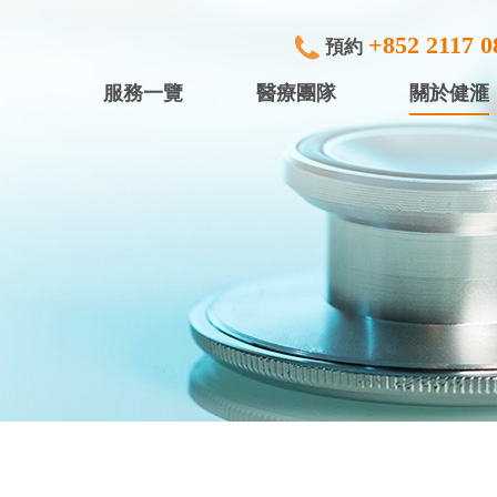
+852 2117 0
預約
服務一覽
醫療團隊
關於健滙
專科檢查及治療
健滙眼科 (
內窺鏡
健滙專科中
行)
中小型手術
健滙專科中心
放射診斷
健滙專科中心
體檢服務
盈健綜合醫務
入院服務
盈健綜合醫務
矯視服務
盈健綜合醫