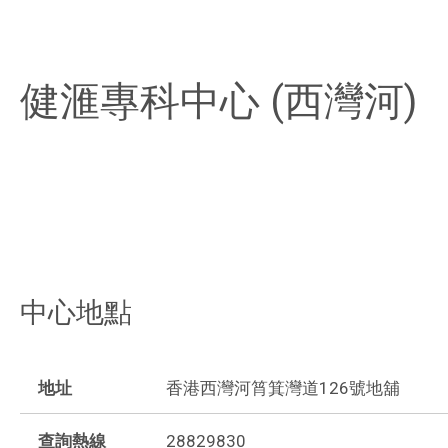
健滙專科中心 (西灣河)
中心地點
地址
香港西灣河筲箕灣道126號地舖
查詢熱線
28829830