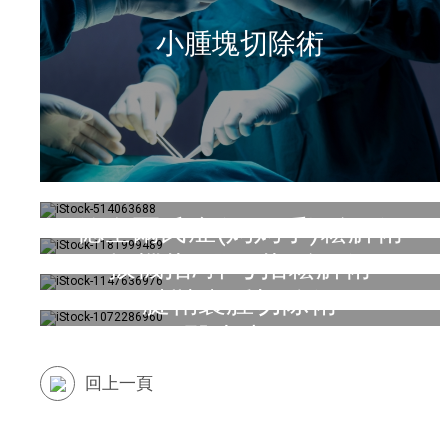
小腫塊切除術
德奎爾氏症(媽媽手)鬆解術
扳機指/彈弓指鬆解術
腱鞘囊腫切除術
醫生專區
回上一頁