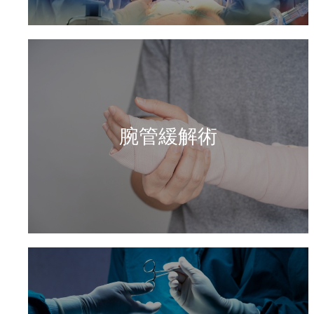
腕管緩解術