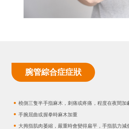
腕管綜合症症狀
橈側三隻半手指麻木，刺痛或疼痛，程度在夜間加
手腕屈曲或握拳時麻木加重
大拇指肌肉萎縮，嚴重時會變得扁平，手指肌力減