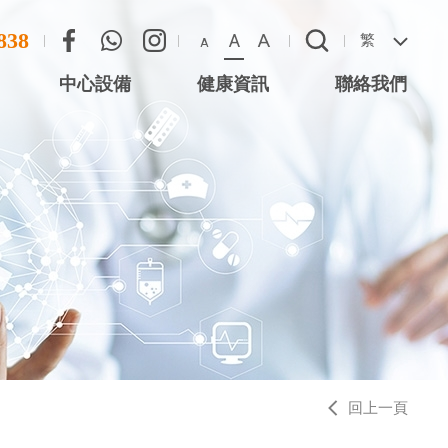
838
A
A
繁
A
中心設備
健康資訊
聯絡我們
尖沙咀星光行)
聯絡方法
心 (尖沙咀星光
惡劣天氣安排
 (將軍澳)
 (西灣河)
中心 (元朗)
中心 (大圍站)
回上一頁
務中心 (德福廣