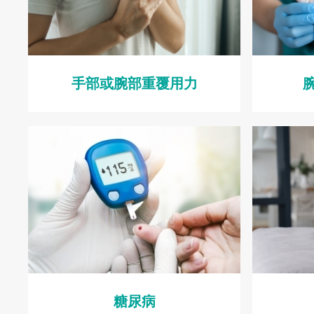
手部或腕部重覆用力
糖尿病