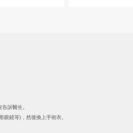
況告訴醫生。
形眼鏡等)，然後換上手術衣。