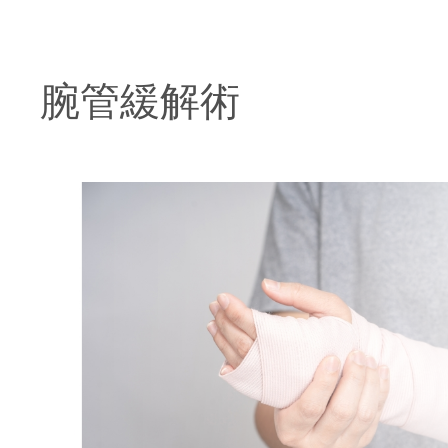
腕管緩解術