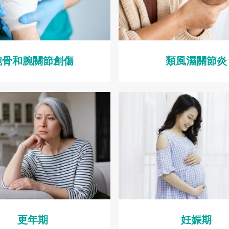
腕骨和腕關節創傷
類風濕關節炎
更年期
妊娠期