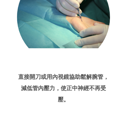
直接開刀或用內視鏡協助鬆解腕管，
減低管內壓力，使正中神經不再受
壓。