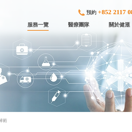
+852 2117 0
預約
服務一覽
醫療團隊
關於健滙
專科檢查及治療
健滙眼科 (
內窺鏡
健滙專科中
行)
中小型手術
健滙專科中心
放射診斷
健滙專科中心
體檢服務
盈健綜合醫務
入院服務
盈健綜合醫務
解術
矯視服務
盈健綜合醫