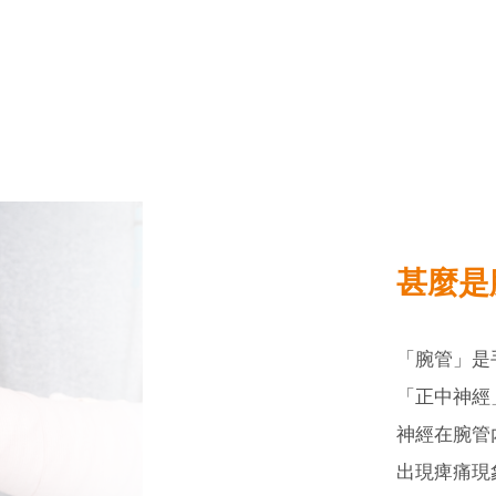
場)
甚麼是
「腕管」是
「正中神經
神經在腕管
出現痺痛現