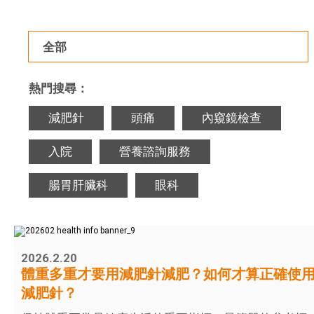
全部
熱門搜尋：
減肥針
頭痛
內窺鏡檢查
入院
營養諮詢服務
腸胃肝臟科
眼科
2026.2.20
體重多重才要用減肥針減肥？如何才算正確使
減肥針？