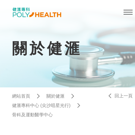
關於健滙
回上一頁
網站首頁
關於健滙
健滙專科中心 (尖沙咀星光行)
骨科及運動醫學中心