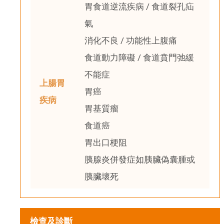
胃食道逆流疾病 / 食道裂孔疝
氣
消化不良 / 功能性上腹痛
食道動力障礙 / 食道賁門弛緩
不能症
上腸胃
胃癌
疾病
胃基質瘤
食道癌
胃出口梗阻
胰腺炎併發症如胰臟偽囊腫或
胰臟壞死
檢查及診斷