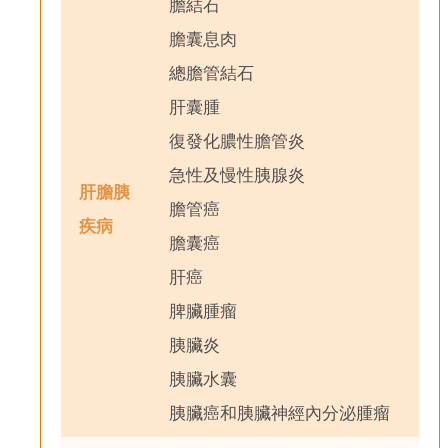
膽結石
膽囊息肉
總膽管結石
肝囊腫
復發化膿性膽管炎
急性及慢性胰腺炎
肝膽胰
膽管癌
疾病
膽囊癌
肝癌
脾臟腫瘤
胰臟炎
胰臟水囊
胰臟癌和胰臟神經內分泌腫瘤