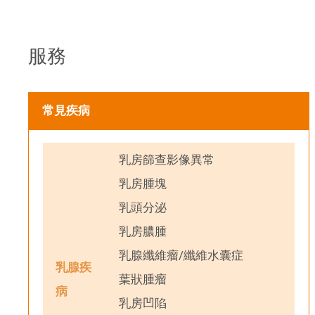
服務
常見疾病
乳房篩查影像異常
乳房腫塊
乳頭分泌
乳房膿腫
乳腺纖維瘤/纖維水囊症
乳腺疾
葉狀腫瘤
病
乳房凹陷