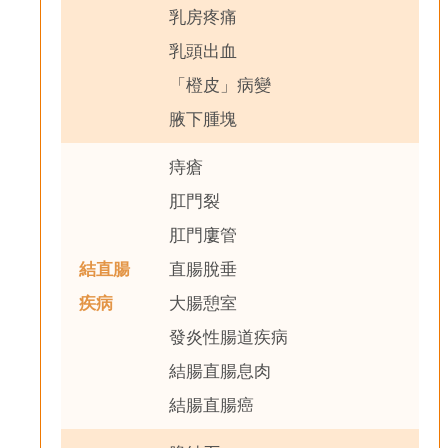
乳房疼痛
乳頭出血
「橙皮」病變
腋下腫塊
痔瘡
肛門裂
肛門廔管
結直腸
直腸脫垂
疾病
大腸憩室
發炎性腸道疾病
結腸直腸息肉
結腸直腸癌