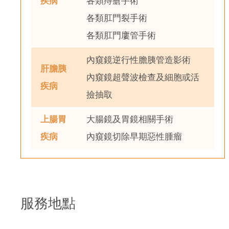
疾病
各類痔瘡手術
各類肛門裂手術
各類肛門廔管手術
內窺鏡逆行性膽胰管造影術
肝膽胰
內窺鏡超聲波檢查及細胞或活
疾病
撿抽取
上腸胃
大腸鏡及胃鏡相關手術
疾病
內窺鏡切除早期惡性腫瘤
服務地點