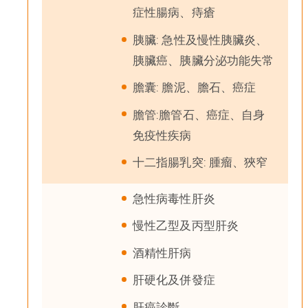
症性腸病、痔瘡
胰臟: 急性及慢性胰臟炎、
胰臟癌、胰臟分泌功能失常
膽囊: 膽泥、膽石、癌症
膽管:膽管石、癌症、自身
免疫性疾病
十二指腸乳突: 腫瘤、狹窄
急性病毒性肝炎
慢性乙型及丙型肝炎
酒精性肝病
肝硬化及併發症
肝癌診斷