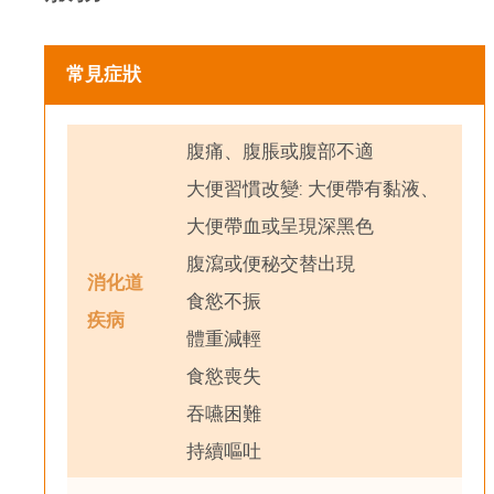
常見症狀
腹痛、腹脹或腹部不適
大便習慣改變: 大便帶有黏液、
大便帶血或呈現深黑色
腹瀉或便秘交替出現
消化道
食慾不振
疾病
體重減輕
食慾喪失
吞嚥困難
持續嘔吐